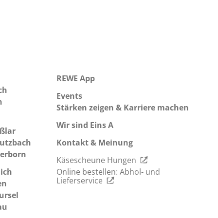
REWE App
ch
Events
n
Stärken zeigen & Karriere machen
Wir sind Eins A
ßlar
utzbach
Kontakt & Meinung
erborn
Käsescheune Hungen
lich
Online bestellen: Abhol- und
Lieferservice
en
ursel
au