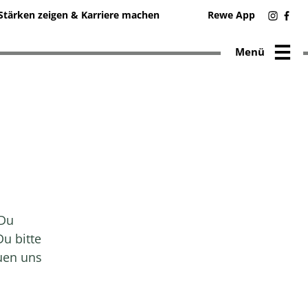
Stärken zeigen & Karriere machen
Rewe App
Menü
 Du
Du bitte
euen uns